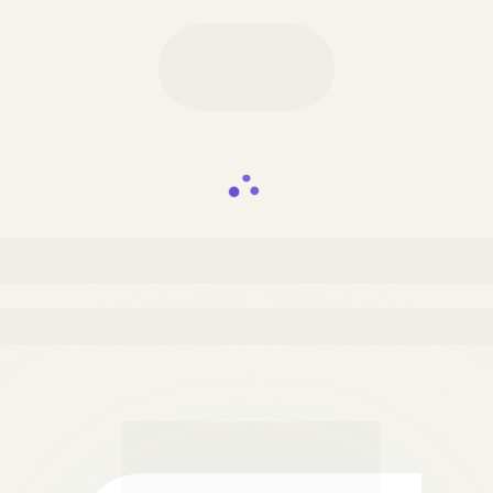
cê está sendo redirecionada
Aguarde um momento...